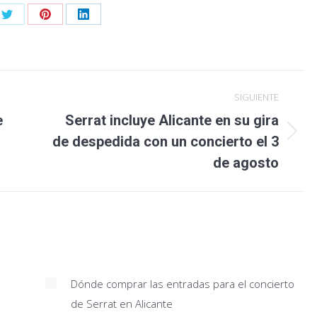
Share
Share
Share
on
on
on
ook
Twitter
Pinterest
LinkedIn
SIGUIENTE
e
Serrat incluye Alicante en su gira
Publicación
de despedida con un concierto el 3
siguiente:
de agosto
Dónde comprar las entradas para el concierto
de Serrat en Alicante