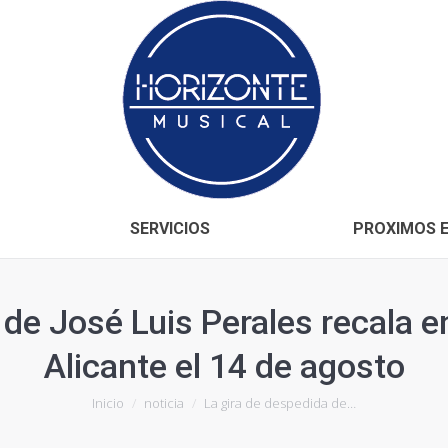
Inicio
CONÓCENOS
SERVICIOS
SERVICIOS
PROXIMOS 
 de José Luis Perales recala en
Alicante el 14 de agosto
Estás aquí:
Inicio
noticia
La gira de despedida de…