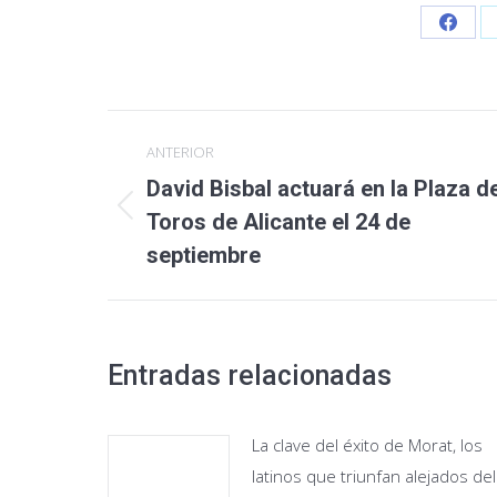
Share
on
Faceb
Navegación
ANTERIOR
entre
David Bisbal actuará en la Plaza d
Publicación
publicaciones
Toros de Alicante el 24 de
anterior:
septiembre
Entradas relacionadas
La clave del éxito de Morat, los
latinos que triunfan alejados del