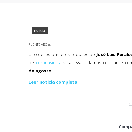
noticia
FUENTE ABC.es
Uno de los primeros recitales de
José Luis Perale
del
coronavirus
– va a llevar al famoso cantante, c
de agosto
.
Leer noticia completa
C
Compa