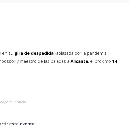
s
en su
gira de despedida
-aplazada por la pandemia
ompositor y maestro de las baladas a
Alicante
, el próximo
14
ategoría:
noticia
rtir este evento: