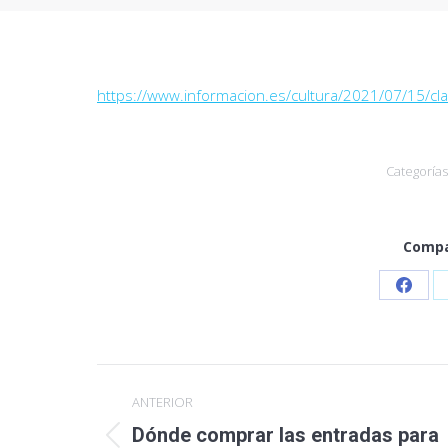
https://www.informacion.es/cultura/2021/07/15/cla
Categorías
Compa
Share
on
Faceb
Navegación
ANTERIOR
entre
Dónde comprar las entradas para
Publicación