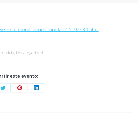
ve-exito-morat-latinos-triunfan-55102434.html
:
noticia
,
Uncategorized
rtir este evento:
Share
Share
Share
on
on
on
ook
Twitter
Pinterest
LinkedIn