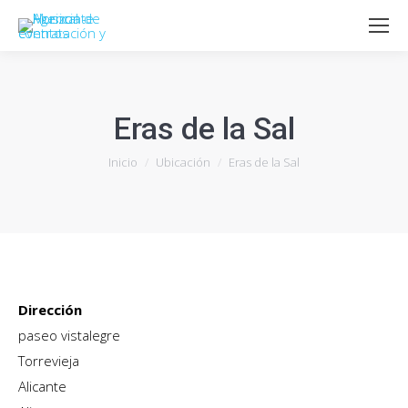
Eras de la Sal
Estás aquí:
Inicio
Ubicación
Eras de la Sal
Dirección
paseo vistalegre
Torrevieja
Alicante