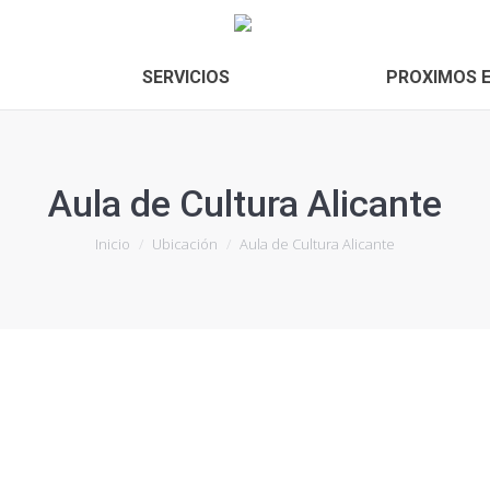
Inicio
CONÓCENOS
SERVICIOS
SERVICIOS
PROXIMOS 
Aula de Cultura Alicante
Estás aquí:
Inicio
Ubicación
Aula de Cultura Alicante