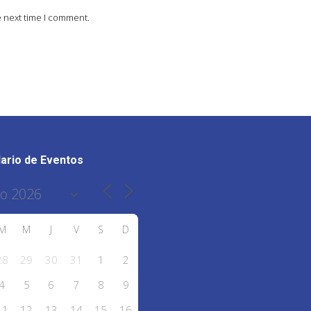
e next time I comment.
ario de Eventos
M
M
J
V
S
D
28
29
30
31
1
2
4
5
6
7
8
9
11
12
13
14
15
16