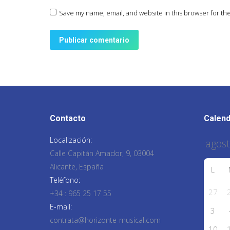
Save my name, email, and website in this browser for th
Publicar comentario
Contacto
Calend
Localización:
Calle Capitán Amador, 9, 03004
Alicante, España
L
Teléfono:
27
+34 : 965 25 17 55
E-mail:
3
contrata@horizonte-musical.com
10