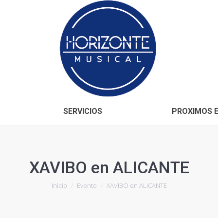
Inicio
CONÓCENOS
SERVICIOS
SERVICIOS
PROXIMOS 
XAVIBO en ALICANTE
Estás aquí:
Inicio
Evento
XAVIBO en ALICANTE