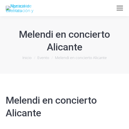
Melendi en concierto
Alicante
Estás aquí:
Inicio
Evento
Melendi en concierto Alicante
Melendi en concierto
Alicante