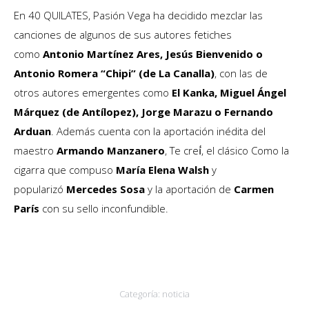
En 40 QUILATES, Pasión Vega ha decidido mezclar las
canciones de algunos de sus autores fetiches
como
Antonio Martínez Ares, Jesús Bienvenido o
Antonio Romera “Chipi” (de La Canalla)
, con las de
otros autores emergentes como
El Kanka, Miguel Ángel
Márquez (de Antílopez), Jorge Marazu o Fernando
Arduan
. Además cuenta con la aportación inédita del
maestro
Armando Manzanero
, Te creí́, el clásico Como la
cigarra que compuso
María Elena Walsh
y
popularizó
Mercedes Sosa
y la aportación de
Carmen
París
con su sello inconfundible.
Categoría:
noticia