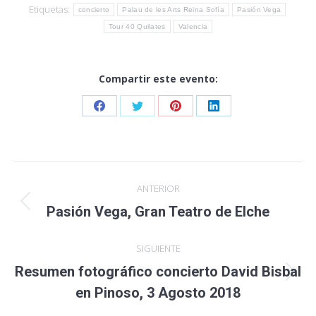
Etiquetas:
concierto
Palau de les Arts Reina Sofía
Pasión Vega
Tour 40 Quilates
Valencia
Compartir este evento:
Share
Share
Share
Share
on
on
on
on
Facebook
Twitter
Pinterest
LinkedIn
Navegación
ANTERIOR
entre
Publicación
Pasión Vega, Gran Teatro de Elche
anterior:
publicaciones
SIGUIENTE
Resumen fotográfico concierto David Bisbal
Publicación
en Pinoso, 3 Agosto 2018
siguiente: