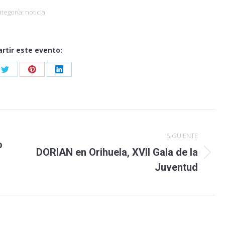
ategoría:
noticia
rtir este evento:
Share
Share
Share
on
on
on
ook
Twitter
Pinterest
LinkedIn
SIGUIENTE
o
DORIAN en Orihuela, XVII Gala de la
Publicación
Juventud
siguiente: