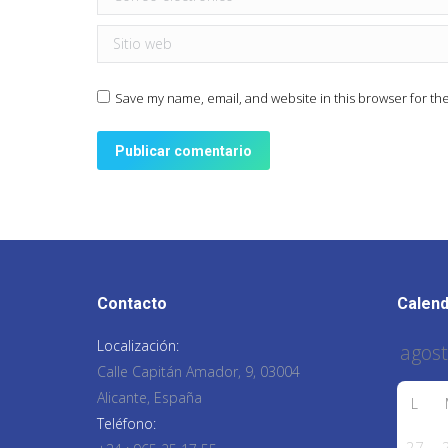
Sitio web
Save my name, email, and website in this browser for th
Publicar comentario
Contacto
Calend
Localización:
Calle Capitán Amador, 9, 03004
Alicante, España
L
Teléfono:
27