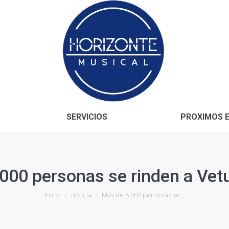
Inicio
CONÓCENOS
SERVICIOS
SERVICIOS
PROXIMOS 
000 personas se rinden a Vet
Estás aquí:
Inicio
noticia
Más de 5.000 personas se…