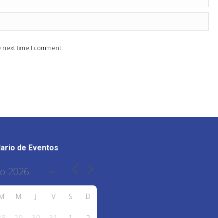
e next time I comment.
ario de Eventos
M
M
J
V
S
D
28
29
30
31
1
2