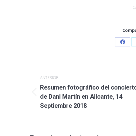
C
Compa
Share
on
Faceb
Navegación
ANTERIOR
entre
Resumen fotográfico del conciert
Publicación
publicaciones
de Dani Martín en Alicante, 14
anterior:
Septiembre 2018