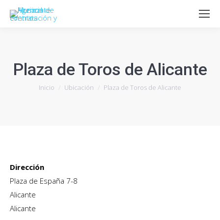
Plaza de Toros de Alicante
Estás aquí:
Inicio
Ubicación
Plaza de Toros de Alicante
Dirección
Plaza de España 7-8
Alicante
Alicante