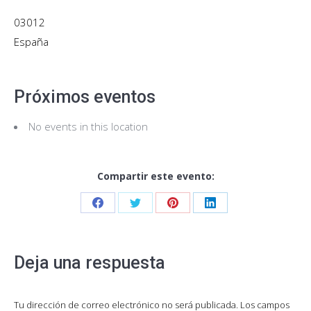
03012
España
Próximos eventos
No events in this location
Compartir este evento:
Share
Share
Share
Share
on
on
on
on
Facebook
Twitter
Pinterest
LinkedIn
Deja una respuesta
Tu dirección de correo electrónico no será publicada. Los campos