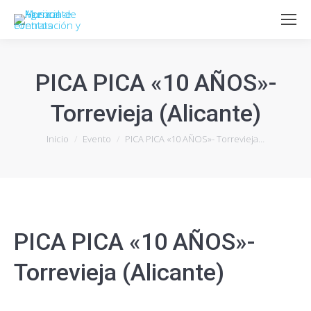
PICA PICA «10 AÑOS»-
Torrevieja (Alicante)
Estás aquí:
Inicio
Evento
PICA PICA «10 AÑOS»- Torrevieja…
PICA PICA «10 AÑOS»-
Torrevieja (Alicante)