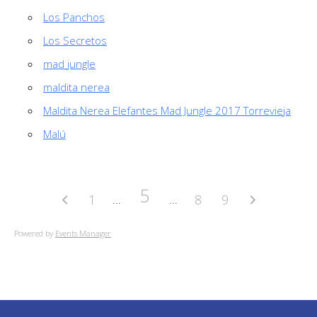
Los Panchos
Los Secretos
mad jungle
maldita nerea
Maldita Nerea Elefantes Mad Jungle 2017 Torrevieja
Malú
5
1
8
9
Powered by
Events Manager