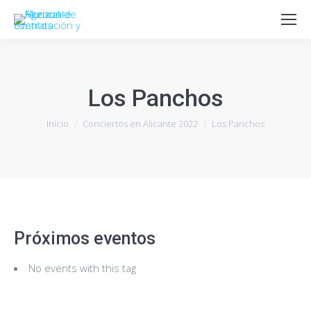
Los Panchos
Estás aquí:
Inicio
Conciertos en Alicante 2022
Los Panchos
Próximos eventos
No events with this tag