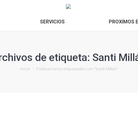
SERVICIOS
PROXIMOS 
rchivos de etiqueta:
Santi Mill
Estás aquí:
Inicio
Publicaciones etiquetadas con "Santi Millán"