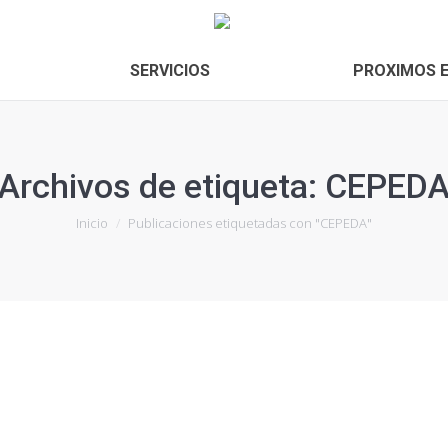
SERVICIOS
PROXIMOS 
Archivos de etiqueta:
CEPED
Estás aquí:
Inicio
Publicaciones etiquetadas con "CEPEDA"