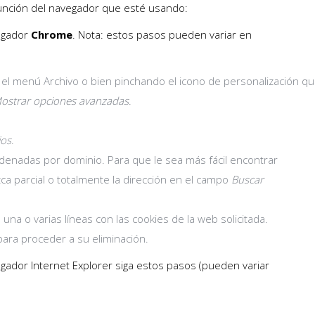
función del navegador que esté usando:
vegador
Chrome
. Nota: estos pasos pueden variar en
l menú Archivo o bien pinchando el icono de personalización que
ostrar opciones avanzadas
.
.
ios
.
rdenadas por dominio. Para que le sea más fácil encontrar
a parcial o totalmente la dirección en el campo
Buscar
a una o varias líneas con las cookies de la web solicitada.
 para proceder a su eliminación.
egador Internet Explorer siga estos pasos (pueden variar