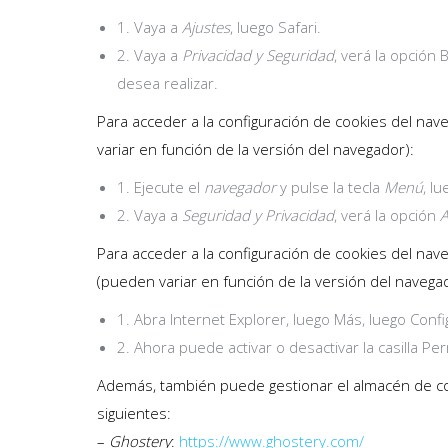
1. Vaya a
Ajustes
, luego Safari.
2. Vaya a
Privacidad y Seguridad
, verá la opción
desea realizar.
Para acceder a la configuración de cookies del nav
variar en función de la versión del navegador):
1. Ejecute el
navegador
y pulse la tecla
Menú
, l
2. Vaya a
Seguridad
y Privacidad
, verá la opción
A
Para acceder a la configuración de cookies del nav
(pueden variar en función de la versión del navega
1. Abra Internet Explorer, luego Más, luego Conf
2. Ahora puede activar o desactivar la casilla Per
Además, también puede gestionar el almacén de co
siguientes:
–
Ghostery
:
https://www.ghostery.com/