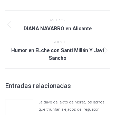
on
on
on
on
Facebook
Twitter
Pinterest
LinkedIn
Navegación
ANTERIOR
entre
Publicación
DIANA NAVARRO en Alicante
anterior:
publicaciones
SIGUIENTE
Humor en ELche con Santi Millán Y Javi
Publicación
Sancho
siguiente:
Entradas relacionadas
La clave del éxito de Morat, los latinos
que triunfan alejados del reguetón