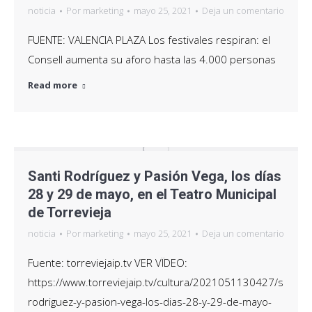
noticia
Por
marketing
mayo 25, 2021
Deja un comentario
FUENTE: VALENCIA PLAZA Los festivales respiran: el
Consell aumenta su aforo hasta las 4.000 personas
Read more
Santi Rodríguez y Pasión Vega, los días
28 y 29 de mayo, en el Teatro Municipal
de Torrevieja
noticia
Por
marketing
mayo 25, 2021
Deja un comentario
Fuente: torreviejaip.tv VER VÏDEO:
https://www.torreviejaip.tv/cultura/2021051130427/santi-
rodriguez-y-pasion-vega-los-dias-28-y-29-de-mayo-