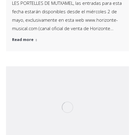
Pastora Soler 21 en Alicante, 21 Abril
2018
noticia
Por
Horizonte Musical
abril 24, 2018
Deja un comentario
Resumen fotográfico Concierto Pastora Soler
Resumen del concierto del pasado 21 de Abril de
2018 en el Auditorio de la Diputación de Alicante. Un
éxito total de concierto, donde tanto los asistentes
como Pastora Soler acabaron emocionados y
agradeció su gran acogida en Alicante. Fotografos:
Roberto Climent y Miguel Angel Villar.
Read more