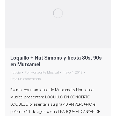
noticia
Por
Horizonte Musical
mayo 1, 2018
Deja un comentario
Excmo. Ayuntamiento de Mutxamel y Horizonte
Musical presentan: LOQUILLO EN CONCIERTO
LOQUILLO presentará su gira 40 ANIVERSARIO el
próximo 11 de agosto en el PARQUE EL CANYAR DE
LES PORTELLES DE MUTXAMEL, las entradas para esta
fecha estarán disponibles desde el miércoles 2 de
mayo, exclusivamente en esta web www.horizonte-
musical.com (canal oficial de venta de Horizonte…
Read more
Resumen fotográfico Concierto