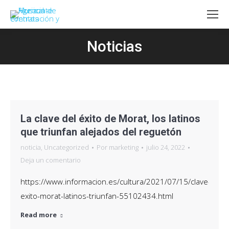
Noticias
Estás aquí:
La clave del éxito de Morat, los latinos
que triunfan alejados del reguetón
noticia
,
Uncategorized
Por
marketing
julio 24, 2022
Deja un comentario
https://www.informacion.es/cultura/2021/07/15/clave-
exito-morat-latinos-triunfan-55102434.html
Read more