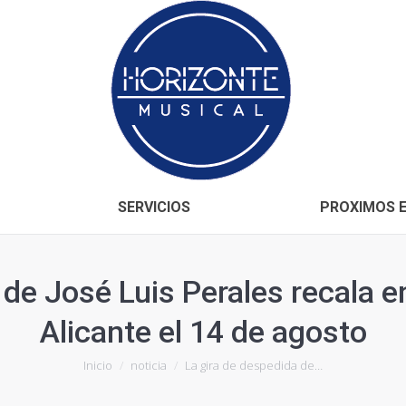
Inicio
CONÓCENOS
SERVICIOS
SERVICIOS
PROXIMOS 
 de José Luis Perales recala en
Alicante el 14 de agosto
Estás aquí:
Inicio
noticia
La gira de despedida de…