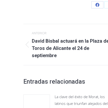
Share
on
Faceb
Navegación
ANTERIOR
entre
David Bisbal actuará en la Plaza d
Publicación
publicaciones
Toros de Alicante el 24 de
anterior:
septiembre
Entradas relacionadas
La clave del éxito de Morat, los
latinos que triunfan alejados del