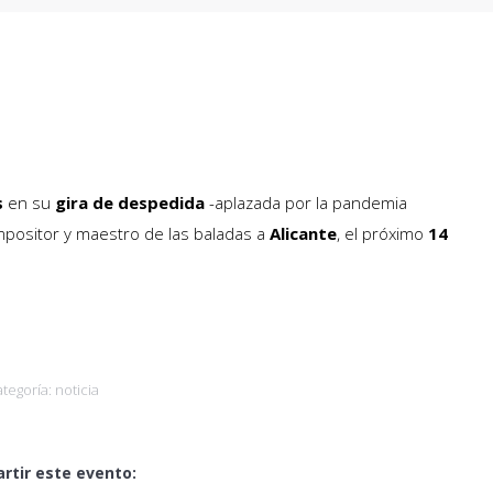
s
en su
gira de despedida
-aplazada por la pandemia
ompositor y maestro de las baladas a
Alicante
, el próximo
14
ategoría:
noticia
rtir este evento: