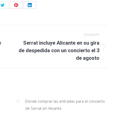
Share
Share
Share
on
on
on
ook
Twitter
Pinterest
LinkedIn
SIGUIENTE
e
Serrat incluye Alicante en su gira
Publicación
de despedida con un concierto el 3
siguiente:
de agosto
Dónde comprar las entradas para el concierto
de Serrat en Alicante