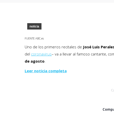
noticia
FUENTE ABC.es
Uno de los primeros recitales de
José Luis Perale
del
coronavirus
– va a llevar al famoso cantante, c
de agosto
.
Leer noticia completa
C
Compa