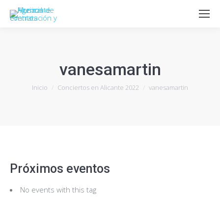
vanesamartin
Estás aquí:
Inicio
Conciertos en Alicante 2022
vanesamartin
Próximos eventos
No events with this tag