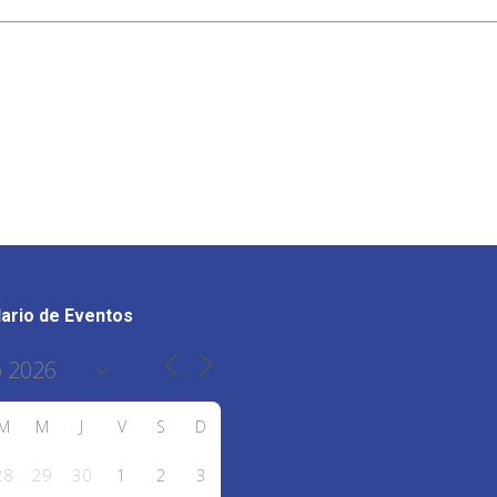
ario de Eventos
M
M
J
V
S
D
28
29
30
1
2
3