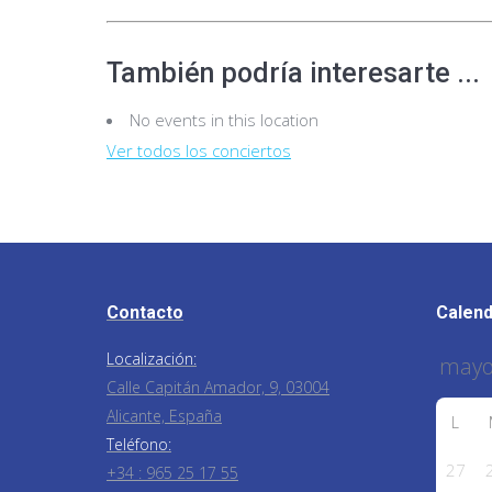
También podría interesarte ...
No events in this location
Ver todos los conciertos
Contacto
Calend
Localización:
Calle Capitán Amador, 9, 03004
Alicante, España
L
Teléfono:
27
+34 : 965 25 17 55