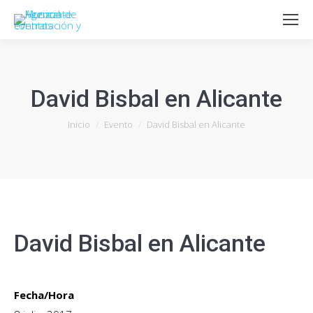
David Bisbal en Alicante
Estás aquí:
Inicio
Evento
David Bisbal en Alicante
David Bisbal en Alicante
Fecha/Hora