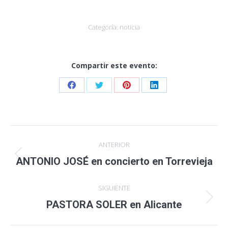
Categoría:
noticia
Compartir este evento:
Share
Share
Share
Share
on
on
on
on
Facebook
Twitter
Pinterest
LinkedIn
Navegación
ANTERIOR
entre
Publicación
ANTONIO JOSÉ en concierto en Torrevieja
anterior:
publicaciones
SIGUIENTE
Publicación
PASTORA SOLER en Alicante
siguiente: