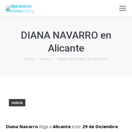
DIANA NAVARRO en
Alicante
Estás aquí:
Inicio
noticia
DIANA NAVARRO en Alicante
noticia
Diana Navarro
llega a
Alicante
este
29 de Diciembre