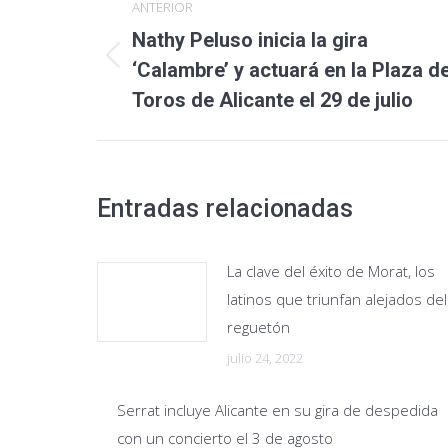
ANTERIOR
entre
Nathy Peluso inicia la gira
Publicación
publicaciones
‘Calambre’ y actuará en la Plaza d
anterior:
Toros de Alicante el 29 de julio
Entradas relacionadas
La clave del éxito de Morat, los
latinos que triunfan alejados del
reguetón
julio 24, 2022
Serrat incluye Alicante en su gira de despedida
con un concierto el 3 de agosto