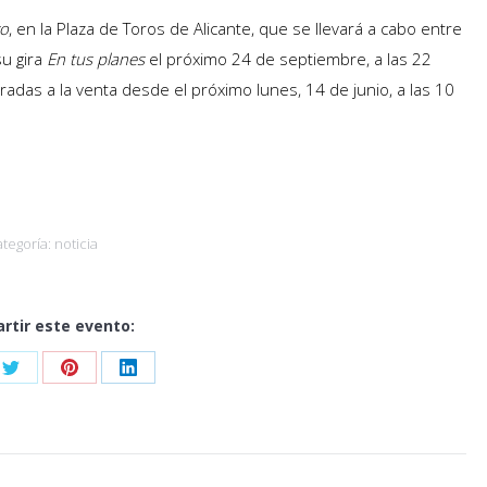
vo
, en la Plaza de Toros de Alicante, que se llevará a cabo entre
su gira
En tus planes
el próximo 24 de septiembre, a las 22
adas a la venta desde el próximo lunes, 14 de junio, a las 10
ategoría:
noticia
rtir este evento:
Share
Share
Share
on
on
on
ook
Twitter
Pinterest
LinkedIn