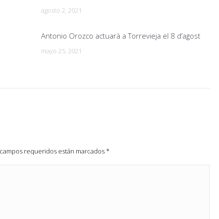
agosto 2, 2021
Antonio Orozco actuarà a Torrevieja el 8 d’agost
mayo 25, 2021
os campos requeridos están marcados
*