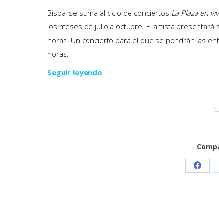
Bisbal se suma al ciclo de conciertos
La Plaza en vi
los meses de julio a octubre. El artista presentará 
horas. Un concierto para el que se pondrán las entr
horas.
Seguir leyendo
C
Compa
Share
on
Faceb
Navegación