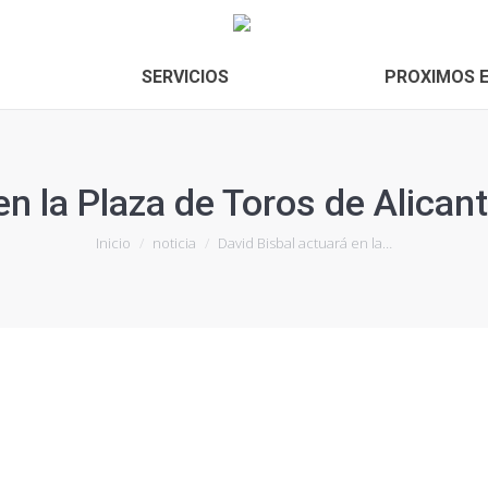
Inicio
CONÓCENOS
SERVICIOS
SERVICIOS
PROXIMOS 
en la Plaza de Toros de Alican
Estás aquí:
Inicio
noticia
David Bisbal actuará en la…