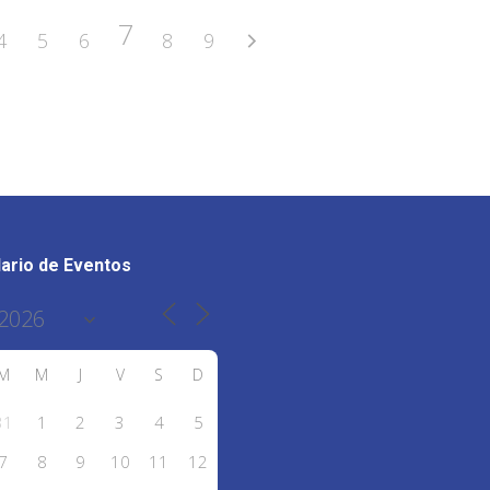
7
4
5
6
8
9
ario de Eventos
M
M
J
V
S
D
31
1
2
3
4
5
7
8
9
10
11
12