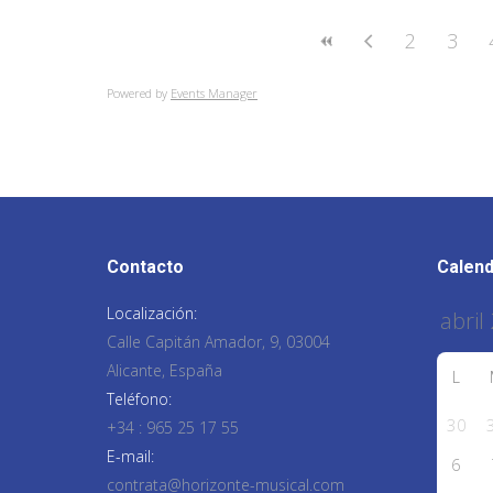
2
3
Powered by
Events Manager
Contacto
Calend
Localización:
Calle Capitán Amador, 9, 03004
Alicante, España
L
Teléfono:
30
+34 : 965 25 17 55
E-mail:
6
contrata@horizonte-musical.com