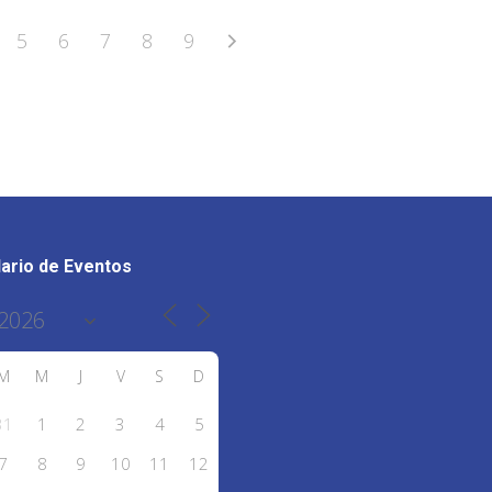
5
6
7
8
9
ario de Eventos
M
M
J
V
S
D
31
1
2
3
4
5
7
8
9
10
11
12