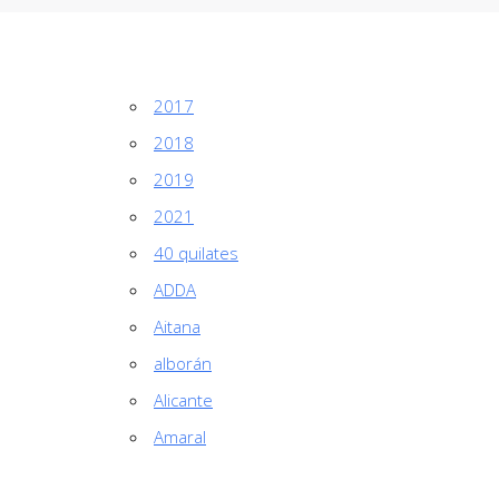
2017
2018
2019
2021
40 quilates
ADDA
Aitana
alborán
Alicante
Amaral