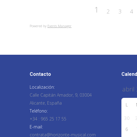
1
2
3
4
Powered by
Events Manager
Contacto
Calend
Localización:
Calle Capitán Amador, 9, 03004
Alicante, España
L
Teléfono:
30
+34 : 965 25 17 55
E-mail:
6
contrata@horizonte-musical.com