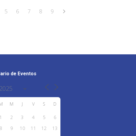
5
6
7
8
9
ario de Eventos
M
M
J
V
S
D
1
2
3
4
5
6
8
9
10
11
12
13