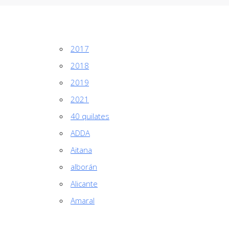
2017
2018
2019
2021
40 quilates
ADDA
Aitana
alborán
Alicante
Amaral