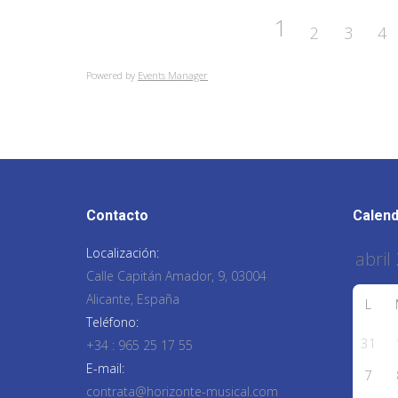
1
2
3
4
Powered by
Events Manager
Contacto
Calend
Localización:
Calle Capitán Amador, 9, 03004
Alicante, España
L
Teléfono:
31
+34 : 965 25 17 55
E-mail:
7
contrata@horizonte-musical.com