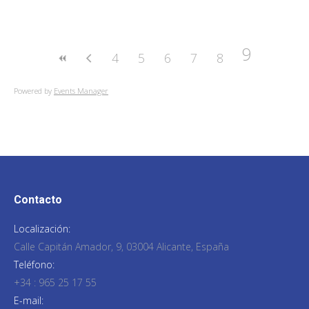
9
4
5
6
7
8
Powered by
Events Manager
Contacto
Localización:
Calle Capitán Amador, 9, 03004 Alicante, España
Teléfono:
+34 : 965 25 17 55
E-mail: