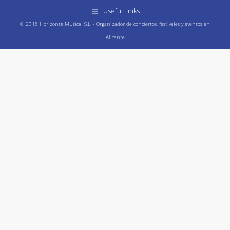
Useful Links
© 2018 Horizonte Musical S.L. - Organizador de conciertos, festivales y eventos en
Alicante