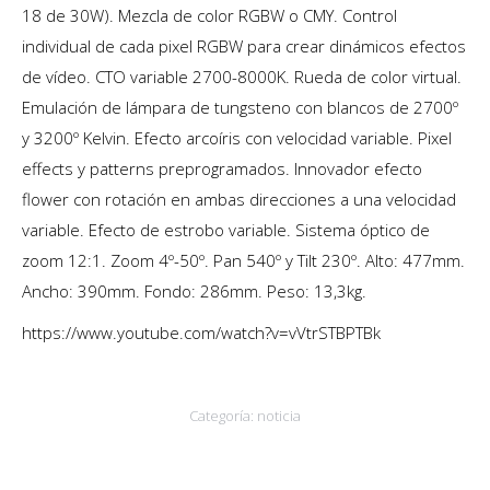
18 de 30W). Mezcla de color RGBW o CMY. Control
individual de cada pixel RGBW para crear dinámicos efectos
de vídeo. CTO variable 2700-8000K. Rueda de color virtual.
Emulación de lámpara de tungsteno con blancos de 2700º
y 3200º Kelvin. Efecto arcoíris con velocidad variable. Pixel
effects y patterns preprogramados. Innovador efecto
flower con rotación en ambas direcciones a una velocidad
variable. Efecto de estrobo variable. Sistema óptico de
zoom 12:1. Zoom 4º-50º. Pan 540º y Tilt 230º. Alto: 477mm.
Ancho: 390mm. Fondo: 286mm. Peso: 13,3kg.
https://www.youtube.com/watch?v=vVtrSTBPTBk
Categoría:
noticia