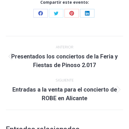
Compartir este evento:
Share
Share
Share
Share
on
on
on
on
Facebook
Twitter
Pinterest
LinkedIn
Navegación
ANTERIOR
entre
Presentados los conciertos de la Feria y
Publicación
publicaciones
Fiestas de Pinoso 2.017
anterior:
SIGUIENTE
Entradas a la venta para el concierto de
Publicación
ROBE en Alicante
siguiente: