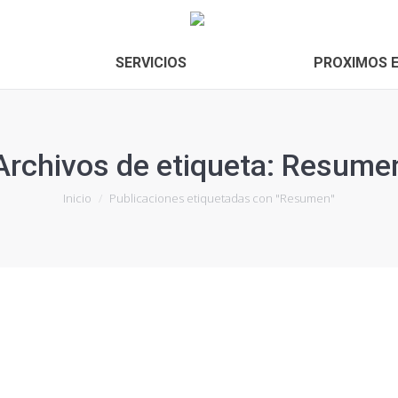
SERVICIOS
PROXIMOS 
Archivos de etiqueta:
Resume
Estás aquí:
Inicio
Publicaciones etiquetadas con "Resumen"