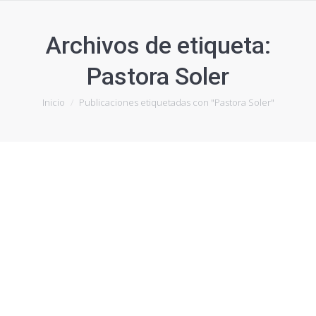
Archivos de etiqueta:
Pastora Soler
Estás aquí:
Inicio
Publicaciones etiquetadas con "Pastora Soler"