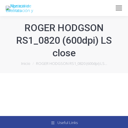
ROGER HODGSON
RS1_0820 (600dpi) LS
close
Estás aquí:
Inicio
ROGER HODGSON RS1_0820 (600dpi) LS…
Useful Links