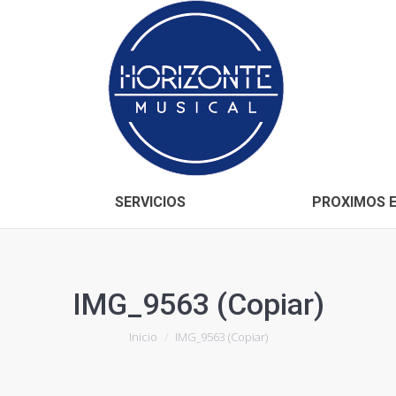
Inicio
CONÓCENOS
SERVICIOS
SERVICIOS
PROXIMOS 
IMG_9563 (Copiar)
Estás aquí:
Inicio
IMG_9563 (Copiar)