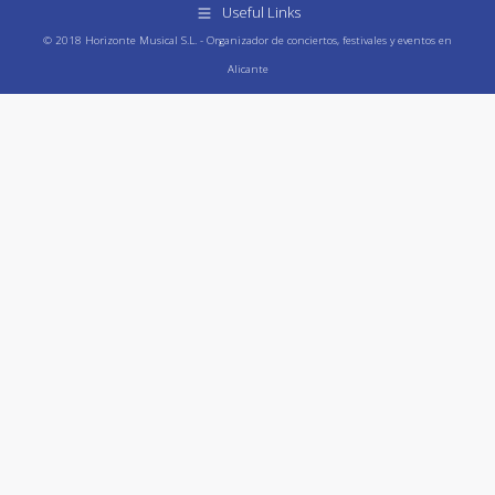
Useful Links
© 2018 Horizonte Musical S.L. - Organizador de conciertos, festivales y eventos en
Alicante