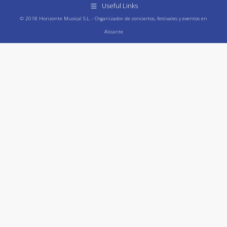
Useful Links
© 2018 Horizonte Musical S.L. - Organizador de conciertos, festivales y eventos en
Alicante