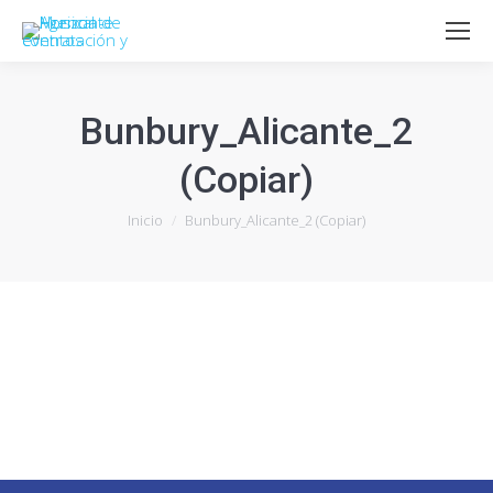
Bunbury_Alicante_2
(Copiar)
Estás aquí:
Inicio
Bunbury_Alicante_2 (Copiar)