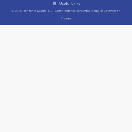
Useful Links
© 2018 Horizonte Musical S.L. - Organizador de conciertos, festivales y eventos en
Alicante