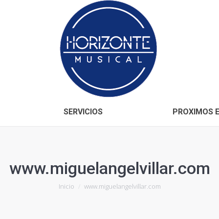
Inicio
CONÓCENOS
SERVICIOS
SERVICIOS
PROXIMOS 
www.miguelangelvillar.com
Estás aquí:
Inicio
www.miguelangelvillar.com