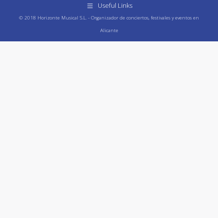
Useful Links
© 2018 Horizonte Musical S.L. - Organizador de conciertos, festivales y eventos en
Alicante