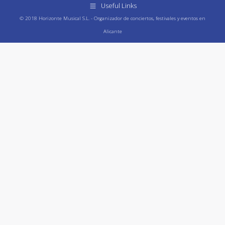
Useful Links
© 2018 Horizonte Musical S.L. - Organizador de conciertos, festivales y eventos en
Alicante