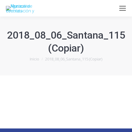
2018_08_06_Santana_115
(Copiar)
Estás aquí:
Inicio
2018_08_06_Santana_115 (Copiar)