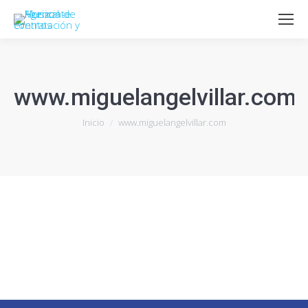
www.miguelangelvillar.com
Estás aquí:
Inicio
www.miguelangelvillar.com