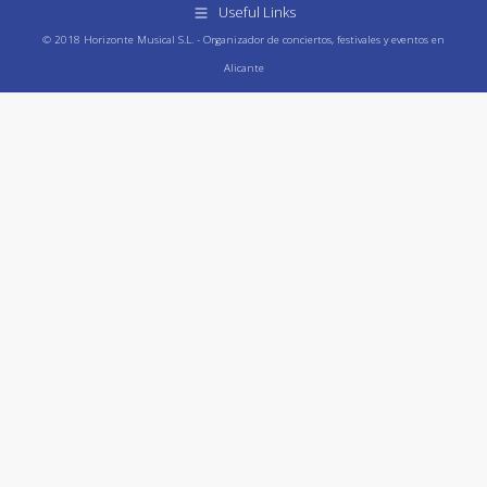
Useful Links
© 2018 Horizonte Musical S.L. - Organizador de conciertos, festivales y eventos en
Alicante