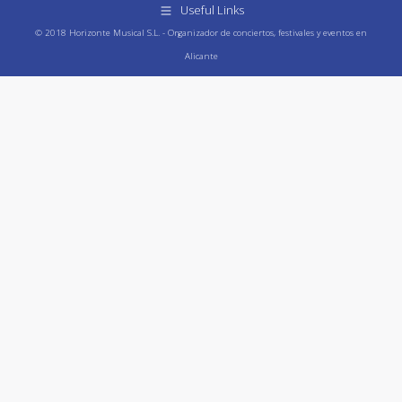
Useful Links
© 2018 Horizonte Musical S.L. - Organizador de conciertos, festivales y eventos en
Alicante