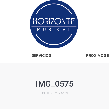
Inicio
CONÓCENOS
SERVICIOS
SERVICIOS
PROXIMOS 
IMG_0575
Estás aquí:
Inicio
IMG_0575