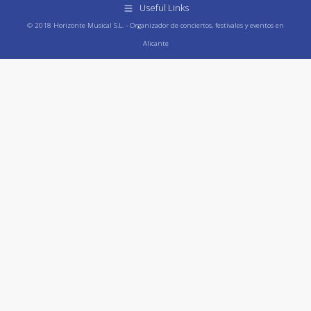
Useful Links
© 2018 Horizonte Musical S.L. - Organizador de conciertos, festivales y eventos en
Alicante