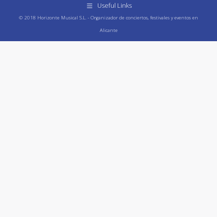
Useful Links
© 2018 Horizonte Musical S.L. - Organizador de conciertos, festivales y eventos en
Alicante