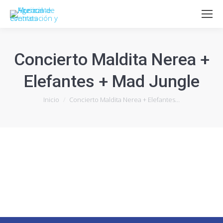
Concierto Maldita Nerea +
Elefantes + Mad Jungle
Estás aquí:
Inicio
Concierto Maldita Nerea + Elefantes…