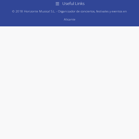
Useful Links
© 2018 Horizonte Musical S.L. - Organizador de conciertos, festivales y eventos en
Alicante