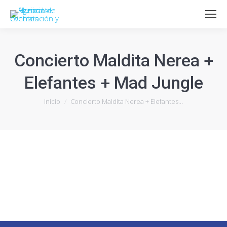
Concierto Maldita Nerea +
Elefantes + Mad Jungle
Estás aquí:
Inicio
Concierto Maldita Nerea + Elefantes…