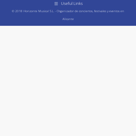
Useful Links
© 2018 Horizonte Musical S.L. - Organizador de conciertos, festivales y eventos en
Alicante