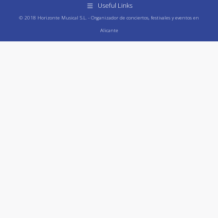
Useful Links
© 2018 Horizonte Musical S.L. - Organizador de conciertos, festivales y eventos en
Alicante