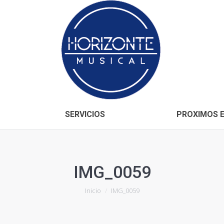
Inicio
CONÓCENOS
SERVICIOS
SERVICIOS
PROXIMOS 
IMG_0059
Estás aquí:
Inicio
IMG_0059