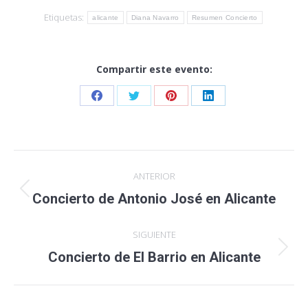
Etiquetas:
alicante
Diana Navarro
Resumen Concierto
Compartir este evento:
Share
Share
Share
Share
on
on
on
on
Facebook
Twitter
Pinterest
LinkedIn
Navegación
ANTERIOR
entre
Publicación
Concierto de Antonio José en Alicante
anterior:
publicaciones
SIGUIENTE
Publicación
Concierto de El Barrio en Alicante
siguiente: