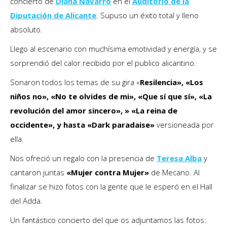
concierto de
Diana Navarro
en el
Auditorio de la
Diputación de Alicante
. Supuso un éxito total y lleno
absoluto.
Llego al escenario con muchísima emotividad y energía, y se
sorprendió del calor recibido por el publico alicantino.
Sonaron todos los temas de su gira «
Resilencia», «Los
niños no», «No te olvides de mi», «Que sí que sí», «La
revolución del amor sincero», » «La reina de
occidente», y hasta «Dark paradaise»
versioneada por
ella.
Nos ofreció un regalo con la presencia de
Teresa Alba
y
cantaron juntas
«Mujer contra Mujer»
de Mecano. Al
finalizar se hizo fotos con la gente que le esperó en el Hall
del Adda.
Un fantástico concierto del que os adjuntamos las fotos: