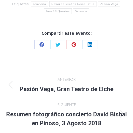
Etiquetas:
concierto
Palau de les Arts Reina Sofía
Pasión Vega
Tour 40 Quilates
Valencia
Compartir este evento:
Share
Share
Share
Share
on
on
on
on
Facebook
Twitter
Pinterest
LinkedIn
Navegación
ANTERIOR
entre
Publicación
Pasión Vega, Gran Teatro de Elche
anterior:
publicaciones
SIGUIENTE
Resumen fotográfico concierto David Bisbal
Publicación
en Pinoso, 3 Agosto 2018
siguiente: