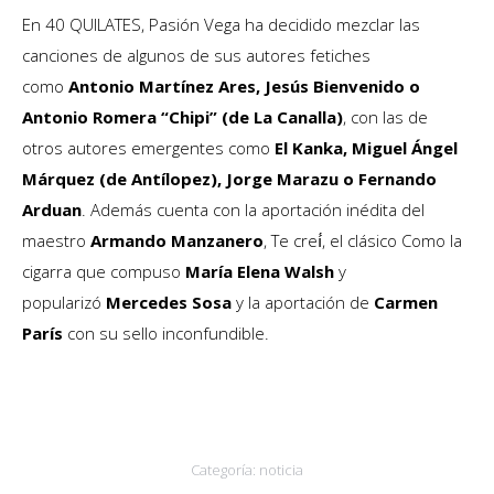
En 40 QUILATES, Pasión Vega ha decidido mezclar las
canciones de algunos de sus autores fetiches
como
Antonio Martínez Ares, Jesús Bienvenido o
Antonio Romera “Chipi” (de La Canalla)
, con las de
otros autores emergentes como
El Kanka, Miguel Ángel
Márquez (de Antílopez), Jorge Marazu o Fernando
Arduan
. Además cuenta con la aportación inédita del
maestro
Armando Manzanero
, Te creí́, el clásico Como la
cigarra que compuso
María Elena Walsh
y
popularizó
Mercedes Sosa
y la aportación de
Carmen
París
con su sello inconfundible.
Categoría:
noticia